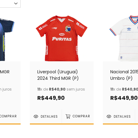
 MGR
Liverpool (Uruguai)
Nacional 20
2024 Third MGR (P)
Umbro (P)
 juros
11
x de
R$40,90
sem juros
11
x de
R$40,9
R$449,90
R$449,90
COMPRAR
DETALHES
COMPRAR
DETALHES