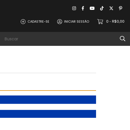
0
R$0,00
CADASTRE-SE
INICIAR SESSÃO
-
evoluções
Política de Privacidade
Contat