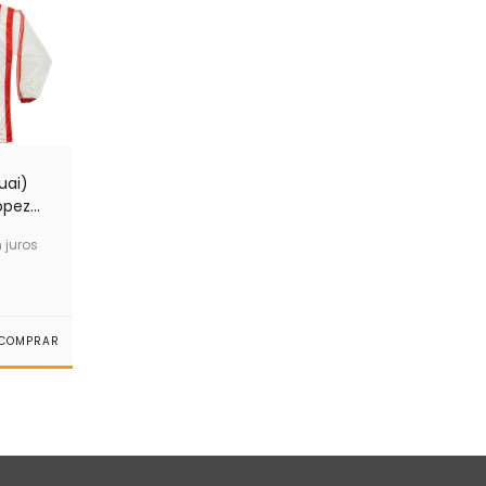
uai)
ópez)
juros
COMPRAR