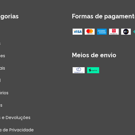
gorias
Formas de pagament
s
Meios de envio
ões
ais
l
rios
as
s e Devoluções
ca de Privacidade