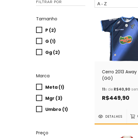
FILTRAR POR
Tamanho
P (2)
G (1)
Gg (2)
Cerro 2013 Away
Marca
(GG)
Meta (1)
11
x de
R$40,90
sem
R$449,90
Mgr (3)
Umbro (1)
DETALHES
Preço