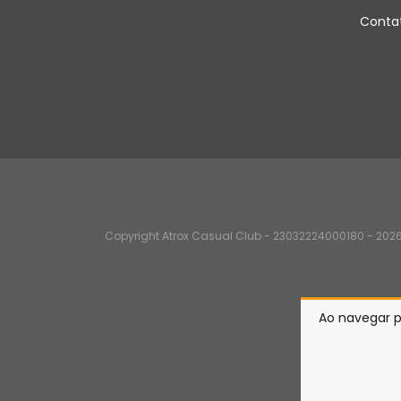
Conta
Copyright Atrox Casual Club - 23032224000180 - 2026.
Ao navegar p