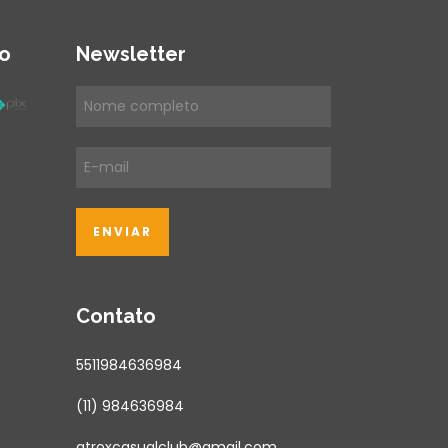
o
Newsletter
Contato
5511984636984
(11) 984636984
atroxcasualclub@gmail.com