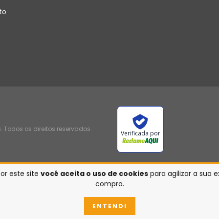
to
 Todos os direitos reservados.
Verificada por
or este site
você aceita o uso de cookies
para agilizar a sua 
compra.
ENTENDI