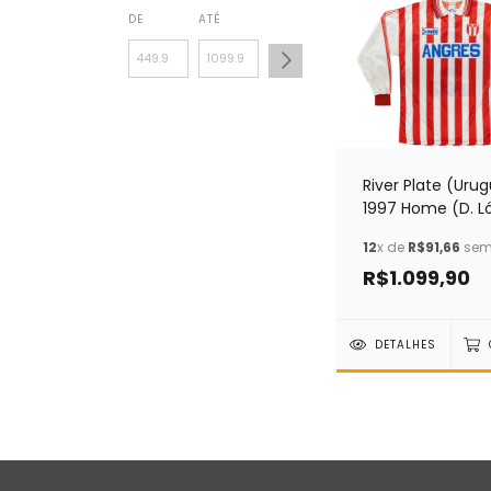
DE
ATÉ
River Plate (Urug
1997 Home (D. L
Meta (G)
12
x de
R$91,66
sem 
R$1.099,90
DETALHES