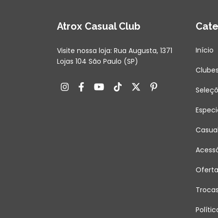
Atrox Casual Club
Cate
Início
Visite nossa loja: Rua Augusta, 1371
Lojas 104 São Paulo (SP)
Clube
Seleç
Especi
Casua
Acessó
Ofert
Troca
Políti