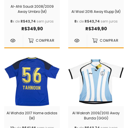
Al-Ahli Saudi 2008/2009
Away Umbro (M)
Al Wasl 2016 Away Klupp (M)
8
x de
R$43,74
sem juros
8
x de
R$43,74
sem juros
R$349,90
R$349,90
COMPRAR
COMPRAR
Al Wahda 2017 Home adidas
Al Wakrah 2009/2010 Away
(M)
Burrda (GGG)
12
x de
R$41,66
sem juros
8
x de
R$43,74
sem juros