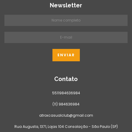
Newsletter
Contato
5511984636984
(11) 984636984
atroxcasualclub@gmail.com
Rua Augusta, 1371, Lojas 104 Consolação - São Paulo (SP)