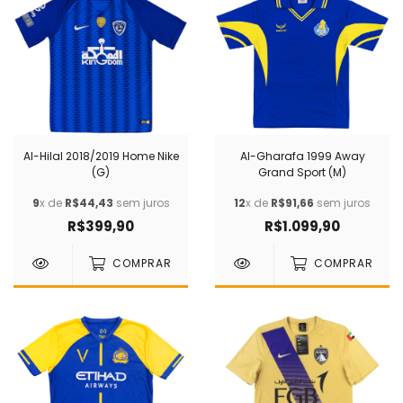
Al-Hilal 2018/2019 Home Nike
Al-Gharafa 1999 Away
(G)
Grand Sport (M)
9
x de
R$44,43
sem juros
12
x de
R$91,66
sem juros
R$399,90
R$1.099,90
COMPRAR
COMPRAR