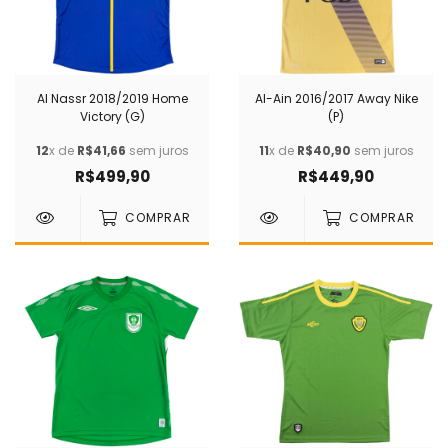
Al Nassr 2018/2019 Home
Al-Ain 2016/2017 Away Nike
Victory (G)
(P)
12
x de
R$41,66
sem juros
11
x de
R$40,90
sem juros
R$499,90
R$449,90
COMPRAR
COMPRAR