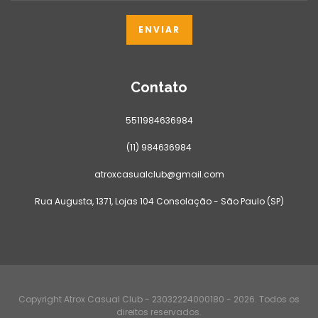
Contato
5511984636984
(11) 984636984
atroxcasualclub@gmail.com
Rua Augusta, 1371, Lojas 104 Consolação - São Paulo (SP)
Copyright Atrox Casual Club - 23032224000180 - 2026. Todos os
direitos reservados.