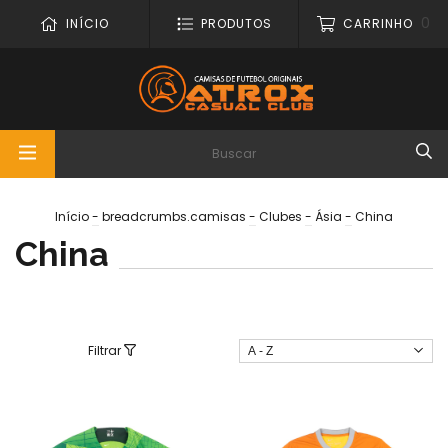
0
INÍCIO
PRODUTOS
CARRINHO
Início
-
breadcrumbs.camisas
-
Clubes
-
Ásia
-
China
China
Filtrar